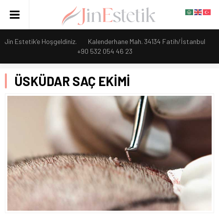
Jin Estetik’e Hoşgeldiniz.
Kalenderhane Mah. 34134 Fatih/İstanbul
+90 532 054 46 23
ÜSKÜDAR SAÇ EKİMİ