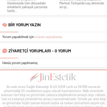
Günümüzde tüm dünyadaki
Merkezi Türkiye’de saç ekiminde
erkeklerin yaklaşık yarısında
en iyi...
farklı...
BİR YORUM YAZIN
Yorum yapabilmek için
oturum açmalısınız
.
ZİYARETÇİ YORUMLARI - 0 YORUM
Henüz yorum yapılmamış.
Bu web sitesi Sağlık Bakanlığı 15.02.2008 tarih ve 26788 numaralı
yönetmeliği 29. maddesine uygun olarak hazırlanmıştır. Web sitemizde
bulunan tüm bilgi ve görüntüler yalnızca bilgilendirme amaçlı olup; reklam,
tanı ve tedaviye yönlendirme amacı taşımamaktadır. Sitede yer alan bilgi
ve görüntüler hiçbir zaman kişisel teşhis ve tedavi yönteminin seçimi için
kullanılmamalı, tanı ve tedavi konularında ziyaretçiler mutlaka uzman