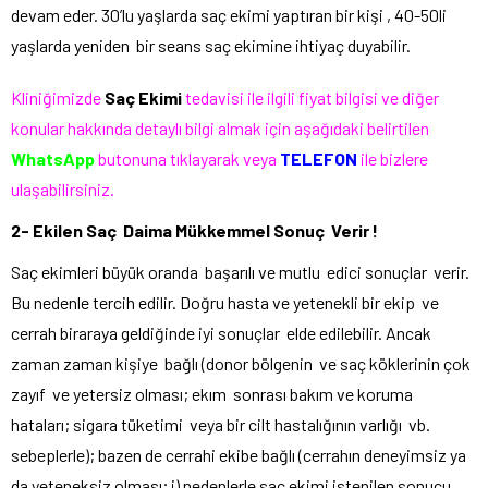
devam eder. 30’lu yaşlarda saç ekimi yaptıran bir kişi , 40-50li
yaşlarda yeniden bir seans saç ekimine ihtiyaç duyabilir.
Kliniğimizde
Saç Ekimi
tedavisi ile ilgili fiyat bilgisi ve diğer
konular hakkında detaylı bilgi almak için aşağıdaki belirtilen
WhatsApp
butonuna tıklayarak veya
TELEFON
ile bizlere
ulaşabilirsiniz.
2- Ekilen Saç Daima Mükkemmel Sonuç Verir !
Saç ekimleri büyük oranda başarılı ve mutlu edici sonuçlar verir.
Bu nedenle tercih edilir. Doğru hasta ve yetenekli bir ekip ve
cerrah biraraya geldiğinde iyi sonuçlar elde edilebilir. Ancak
zaman zaman kişiye bağlı (donor bölgenin ve saç köklerinin çok
zayıf ve yetersiz olması; ekım sonrası bakım ve koruma
hataları; sigara tüketimi veya bir cilt hastalığının varlığı vb.
sebeplerle); bazen de cerrahi ekibe bağlı (cerrahın deneyimsiz ya
da yeteneksiz olması; i) nedenlerle saç ekimi istenilen sonucu