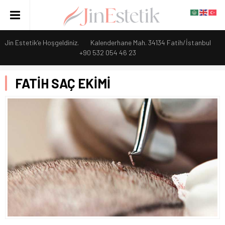
Jin Estetik’e Hoşgeldiniz.
Kalenderhane Mah. 34134 Fatih/İstanbul
+90 532 054 46 23
FATİH SAÇ EKİMİ