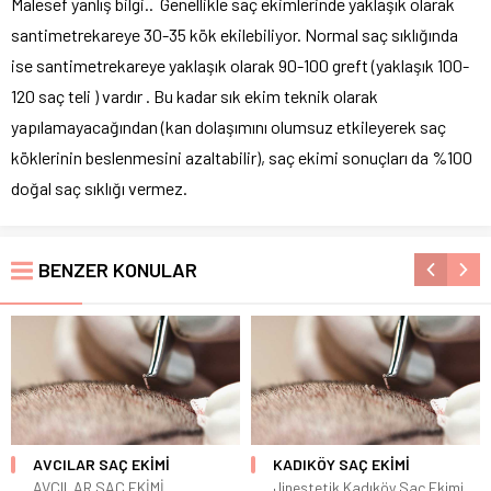
Malesef yanlış bilgi.. Genellikle saç ekimlerinde yaklaşık olarak
santimetrekareye 30-35 kök ekilebiliyor. Normal saç sıklığında
ise santimetrekareye yaklaşık olarak 90-100 greft (yaklaşık 100-
120 saç teli ) vardır . Bu kadar sık ekim teknik olarak
yapılamayacağından (kan dolaşımını olumsuz etkileyerek saç
köklerinin beslenmesini azaltabilir), saç ekimi sonuçları da %100
doğal saç sıklığı vermez.
BENZER KONULAR
AVCILAR SAÇ EKİMİ
KADIKÖY SAÇ EKİMİ
AVCILAR SAÇ EKİMİ
Jinestetik Kadıköy Saç Ekimi