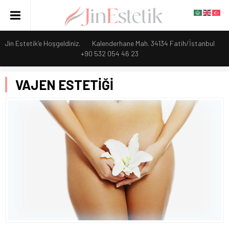
Jin Estetik’e Hoşgeldiniz.
Kalenderhane Mah. 34134 Fatih/İstanbul
+90 532 054 46 23
VAJEN ESTETİĞİ