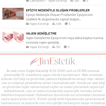
Labioplasti
Vajen Estetiği
380
0
EPİZYO NEDENİYLE OLUŞAN PROBLEMLER
Epizyo Nedeniyle Oluşan Problemler Epizyotomi
özellikle ilk doğumlarda vajinal doğum...
Vajen Estetiği
406
0
VAJEN GENİŞLETME
Vajen Genişletme Epizyotomi veya daha başka travma
sonunda vajen genişliği...
Vajen Estetiği
321
0
Bu web sitesi Sağlık Bakanlığı 15.02.2008 tarih ve 26788 numaralı
yönetmeliği 29. maddesine uygun olarak hazırlanmıştır. Web sitemizde
bulunan tüm bilgi ve görüntüler yalnızca bilgilendirme amaçlı olup; reklam,
tanı ve tedaviye yönlendirme amacı taşımamaktadır. Sitede yer alan bilgi
ve görüntüler hiçbir zaman kişisel teşhis ve tedavi yönteminin seçimi için
kullanılmamalı, tanı ve tedavi konularında ziyaretçiler mutlaka uzman
hekimlere başvurmalıdır. Kullanılması durumunda ise sorumluluk tamamen
sayfa ziyaretçisine aittir. Sitenin içeriği farklı kaynaklardan yararlanılarak
hazırlanmıştır ve jinestetik.com site içeriğini herhangi bir beyan ve bildiriye